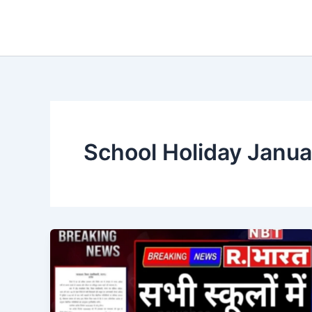
Skip
to
content
School Holiday Janu