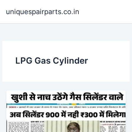
Skip
uniquespairparts.co.in
to
content
LPG Gas Cylinder