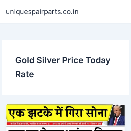
Skip
uniquespairparts.co.in
to
content
Gold Silver Price Today
Rate