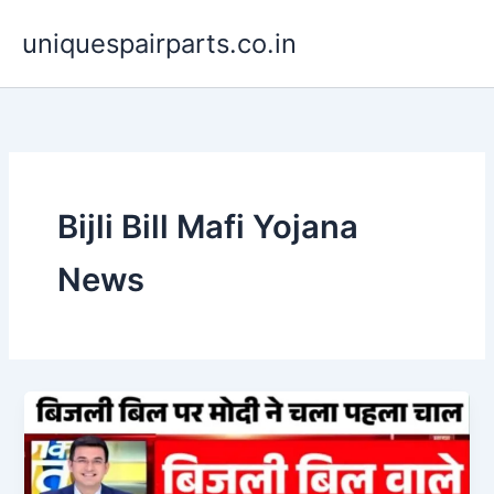
Skip
uniquespairparts.co.in
to
content
Bijli Bill Mafi Yojana
News