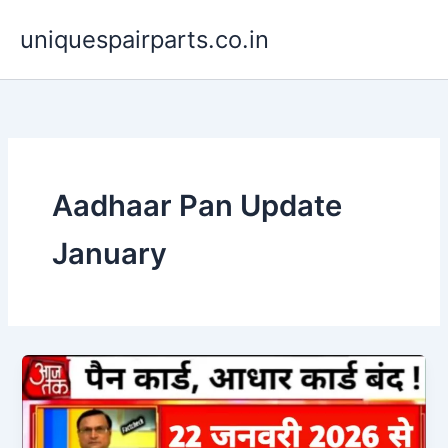
Skip
uniquespairparts.co.in
to
content
Aadhaar Pan Update
January